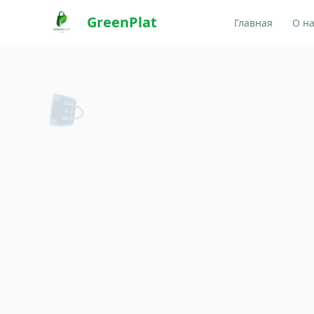
GreenPlat
Главная
О н
👜