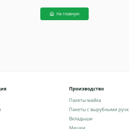
На главную
ция
Производство
Пакеты-майка
ы
Пакеты с вырубными руч
Вкладыши
Мешки