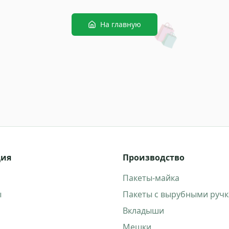
🛍️
На главную
ция
Производство
Пакеты-майка
ы
Пакеты с вырубными руч
Вкладыши
Мешки