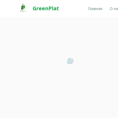
GreenPlat
Главная
О н
🎒