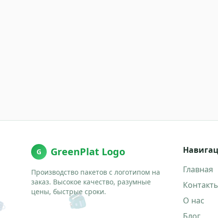
Навига
GreenPlat Logo
G
Главная
Производство пакетов с логотипом на
заказ. Высокое качество, разумные
Контакт
цены, быстрые сроки.
🎒
О нас

Блог