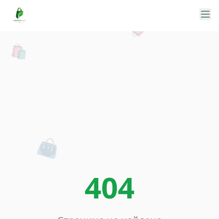
🛍️
🛍️
👜
404