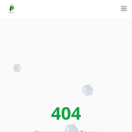
📦
📦
404
📦