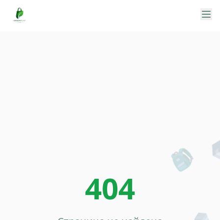
🛍️
🎒
404
📦